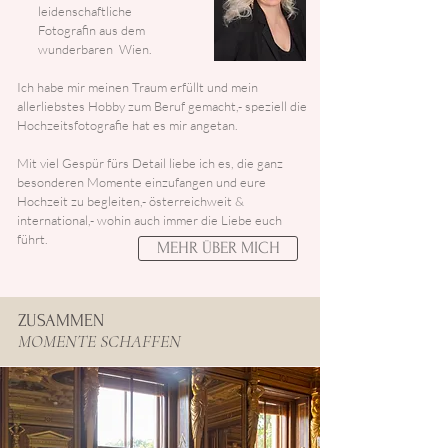
leidenschaftliche
Fotografin aus dem
wunderbaren Wien.
​
Ich habe mir meinen Traum erfüllt und mein
allerliebstes Hobby zum Beruf gemacht,- speziell die
Hochzeitsfotografie hat es mir angetan.
Mit viel Gespür fürs Detail liebe ich es, die ganz
besonderen Momente einzufangen und eure
Hochzeit zu begleiten,- österreichweit &
international,- wohin auch immer die Liebe euch
führt.
MEHR ÜBER MICH
ZUSAMMEN
MOMENTE SCHAFFEN