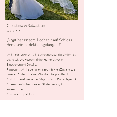
Christina & Sebastian
⭐️⭐️⭐️⭐️⭐️
„Bi
rgit
hat unsere Hochzeit auf Schloss
Hernstein perfekt eingefangen!"
„
Mit ihrer lockeren Art hat sie uns super durch den Tag
begleitet. Die Fotos sind der Hammer, voller
Emotionen und Details.
Pluspunkt: Wir haben uneingeschränkten Zugang zu all
unseren Bildern in einer Cloud – total praktisch!
Auch ihr bereitgestellter Magic Mirror Fotospiegel inkl.
Accessoires ist bei unseren Gästen sehr gut
angekommen.
Absolute Empfehlung!
”