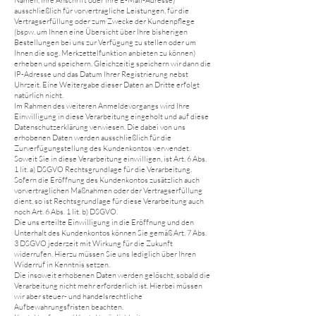
Namen, Ihre Anschrift oder Ihre E-Mail-Adresse)
ausschließlich für vorvertragliche Leistungen, für die
Vertragserfüllung oder zum Zwecke der Kundenpflege
(bspw. um Ihnen eine Übersicht über Ihre bisherigen
Bestellungen bei uns zur Verfügung zu stellen oder um
Ihnen die sog. Merkzettelfunktion anbieten zu können)
erheben und speichern. Gleichzeitig speichern wir dann die
IP-Adresse und das Datum Ihrer Registrierung nebst
Uhrzeit. Eine Weitergabe dieser Daten an Dritte erfolgt
natürlich nicht.
Im Rahmen des weiteren Anmeldevorgangs wird Ihre
Einwilligung in diese Verarbeitung eingeholt und auf diese
Datenschutzerklärung verwiesen. Die dabei von uns
erhobenen Daten werden ausschließlich für die
Zurverfügungstellung des Kundenkontos verwendet.
Soweit Sie in diese Verarbeitung einwilligen, ist Art. 6 Abs.
1 lit. a) DSGVO Rechtsgrundlage für die Verarbeitung.
Sofern die Eröffnung des Kundenkontos zusätzlich auch
vorvertraglichen Maßnahmen oder der Vertragserfüllung
dient, so ist Rechtsgrundlage für diese Verarbeitung auch
noch Art. 6 Abs. 1 lit. b) DSGVO.
Die uns erteilte Einwilligung in die Eröffnung und den
Unterhalt des Kundenkontos können Sie gemäß Art. 7 Abs.
3 DSGVO jederzeit mit Wirkung für die Zukunft
widerrufen. Hierzu müssen Sie uns lediglich über Ihren
Widerruf in Kenntnis setzen.
Die insoweit erhobenen Daten werden gelöscht, sobald die
Verarbeitung nicht mehr erforderlich ist. Hierbei müssen
wir aber steuer- und handelsrechtliche
Aufbewahrungsfristen beachten.