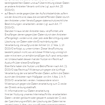
bereitgestellten Daten und auf Übermittlung dieser Daten
an andere Anbieter/Verantwortliche (vgl. auch Art. 20
DSGVO);
auf Beschwerde gegenüber der Aufsichtsbehörde, sofern
sie der Ansicht sind, dass die sie betreffenden Daten durch
den Anbieter unter Verstoß gegen datenschutzrechtliche
Bestimmungen verarbeitet werden (vgl. auch Art. 77
DSGVO).
Darüber hinaus ist der Anbieter dazu verpflichtet, alle
Empfänger, denen gegenüber Daten durch den Anbieter
offengelegt worden sind, über jedwede Berichtigung oder
Löschung von Daten oder die Einschränkung der
Verarbeitung, die aufgrund der Artikel 16, 17 Abs. 1, 18
DSGVO erfolgt, zu unterrichten. Diese Verpflichtung
besteht jedoch nicht, soweit diese Mitteilung unmöglich
oder mit einem unverhältnismäßigen Aufwand verbunden
ist. Unbeschadet dessen hat der Nutzer ein Recht auf
Auskunft über diese Empfänger.
Ebenfalls haben die Nutzer und Betroffenen nach Art. 21
DSGVO das Recht auf Widerspruch gegen die künftige
Verarbeitung der sie betreffenden Daten, sofern die Daten
durch den Anbieter nach Maßgabe von Art. 6 Abs. 1 lit. f)
DSGVO verarbeitet werden. Insbesondere ist ein
Widerspruch gegen die Datenverarbeitung zum Zwecke
der Direktwerbung statthaft.
III. Informationen zur Datenverarbeitung
Ihre bei Nutzung unseres Internetauftritts verarbeiteten
Daten werden gelöscht oder gesperrt, sobald der Zweck
der Speicherung entfällt, der Löschung der Daten keine
gesetzlichen Aufbewahrungspflichten entgegenstehen