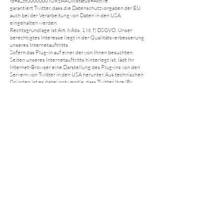
id=a2zt0000000TORzAAO&status=Active
garantiert Twitter, dass die Datenschutzvorgaben der EU
auch bei der Verarbeitung von Daten in den USA
eingehalten werden.
Rechtsgrundlage ist Art. 6 Abs. 1 lit. f) DSGVO. Unser
berechtigtes Interesse liegt in der Qualitätsverbesserung
unseres Internetauftritts.
Sofern das Plug-in auf einer der von Ihnen besuchten
Seiten unseres Internetauftritts hinterlegt ist, lädt Ihr
Internet-Browser eine Darstellung des Plug-ins von den
Servern von Twitter in den USA herunter. Aus technischen
Gründen ist es dabei notwendig, dass Twitter Ihre IP-
Adresse verarbeitet. Daneben werden aber auch Datum und
Uhrzeit des Besuchs unserer Internetseiten erfasst.
Sollten Sie bei Twitter eingeloggt sein, während Sie eine
unserer mit dem Plug-in versehenen Internetseite
besuchen, werden die durch das Plug-in gesammelten
Informationen Ihres konkreten Besuchs von Twitter
erkannt. Die so gesammelten Informationen weist Twitter
womöglich Ihrem dortigen persönlichen Nutzerkonto zu.
Sofern Sie also bspw. den sog. „Teilen“-Button von Twitter
benutzen, werden diese Informationen in Ihrem Twitter-
Nutzerkonto gespeichert und ggf. über die Plattform von
Twitter veröffentlicht. Wenn Sie das verhindern möchten,
müssen Sie sich entweder vor dem Besuch unseres
Internetauftritts bei Twitter ausloggen oder die
entsprechenden Einstellungen in Ihrem Twitter-
Benutzerkonto vornehmen.
Weitergehende Informationen über die Erhebung und
Nutzung von Daten sowie Ihre diesbezüglichen Rechte und