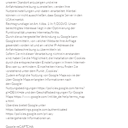
unseren Standort anzuzeigen und eine
Anfahrtsbeschreibung zu erstellen, werden Ihre
Nutzereinstellungen und -daten verarbeitet. Hierbei
können wir nicht ausschließen, dass Google Server in den
USA einsetzt.
Rechtsgrundlage ist Art. 6 Abs. 1 lit. f) DSGVO. Unser
berechtigtes Interesse liegt in der Optimierung der
Funktionalität unseres Internetauftritts.
Durch die so hergestellte Verbindung zu Google kann
Google ermitteln, von welcher Website Ihre Anfrage
gesendet worden ist und an welche IP-Adresse die
Anfahrtsbeschreibung zu übermitteln ist.
Sofern Sie mit dieser Verarbeitung nicht einverstanden
sind, haben Sie die Möglichkeit, die Installation der Cookies
durch die entsprechenden Einstellungen in Ihrem Internet-
Browser zu verhindern. Einzelheiten hierzu finden Sie
vorstehend unter dem Punkt „Cookies“.
Zudem erfolgt die Nutzung von Google Maps sowie der
über Google Maps erlangten Informationen nach
den
Google-
Nutzungsbedingungen
https://policies.google.com/terms?
gl=DE&hl=de
und den
Geschäftsbedingungen für Google
Maps
https://www.google.com/intl/de_de/help/terms_map
s.html.
Überdies bietet Google unter
https://adssettings.google.com/authenticated
https://policies.google.com/privacy
weitergehende Informationen an.
Google reCAPTCHA