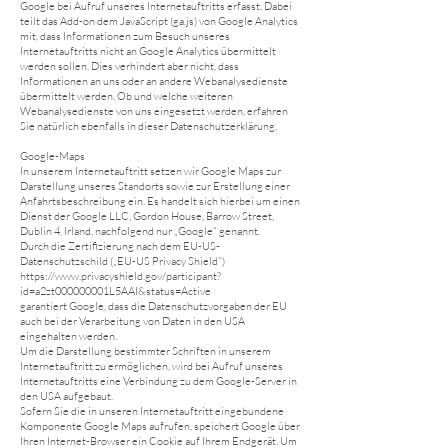
Google bei Aufruf unseres Internetauftritts erfasst. Dabei
teilt das Add-on dem JavaScript (ga.js) von Google Analytics
mit, dass Informationen zum Besuch unseres
Internetauftritts nicht an Google Analytics übermittelt
werden sollen. Dies verhindert aber nicht, dass
Informationen an uns oder an andere Webanalysedienste
übermittelt werden. Ob und welche weiteren
Webanalysedienste von uns eingesetzt werden, erfahren
Sie natürlich ebenfalls in dieser Datenschutzerklärung.
Google-Maps
In unserem Internetauftritt setzen wir Google Maps zur
Darstellung unseres Standorts sowie zur Erstellung einer
Anfahrtsbeschreibung ein. Es handelt sich hierbei um einen
Dienst der Google LLC, Gordon House, Barrow Street,
Dublin 4, Irland, nachfolgend nur „Google“ genannt.
Durch die Zertifizierung nach dem EU-US-
Datenschutzschild („EU-US Privacy Shield“)
https://www.privacyshield.gov/participant?
id=a2zt000000001L5AAI&status=Active
garantiert Google, dass die Datenschutzvorgaben der EU
auch bei der Verarbeitung von Daten in den USA
eingehalten werden.
Um die Darstellung bestimmter Schriften in unserem
Internetauftritt zu ermöglichen, wird bei Aufruf unseres
Internetauftritts eine Verbindung zu dem Google-Server in
den USA aufgebaut.
Sofern Sie die in unseren Internetauftritt eingebundene
Komponente Google Maps aufrufen, speichert Google über
Ihren Internet-Browser ein Cookie auf Ihrem Endgerät. Um