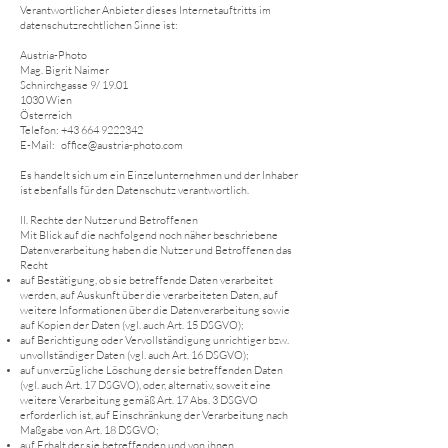
Verantwortlicher Anbieter dieses Internetauftritts im
datenschutzrechtlichen Sinne ist:
Austria-Photo
Mag. Bigrit Naimer
Schnirchgasse 9/ 19.01
1030 Wien
Österreich
Telefon:
+43 664 9222342
E-Mail: office@austria-photo.com
Es handelt sich um ein Einzelunternehmen und der Inhaber
ist ebenfalls für den Datenschutz verantwortlich.
II. Rechte der Nutzer und Betroffenen
Mit Blick auf die nachfolgend noch näher beschriebene
Datenverarbeitung haben die Nutzer und Betroffenen das
Recht
auf Bestätigung, ob sie betreffende Daten verarbeitet
werden, auf Auskunft über die verarbeiteten Daten, auf
weitere Informationen über die Datenverarbeitung sowie
auf Kopien der Daten (vgl. auch Art. 15 DSGVO);
auf Berichtigung oder Vervollständigung unrichtiger bzw.
unvollständiger Daten (vgl. auch Art. 16 DSGVO);
auf unverzügliche Löschung der sie betreffenden Daten
(vgl. auch Art. 17 DSGVO), oder, alternativ, soweit eine
weitere Verarbeitung gemäß Art. 17 Abs. 3 DSGVO
erforderlich ist, auf Einschränkung der Verarbeitung nach
Maßgabe von Art. 18 DSGVO;
auf Erhalt der sie betreffenden und von ihnen