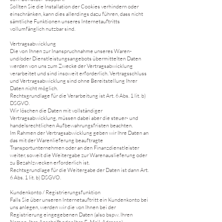
Sollten Sie die Installation der Cookies verhindern oder
einschränken, kann dies allerdings dazu führen, dass nicht
sämtliche Funktionen unseres Internetauftritts
vollumfänglich nutzbar sind.
Vertragsabwicklung
Die von Ihnen zur Inanspruchnahme unseres Waren-
und/oder Dienstleistungsangebots übermittelten Daten
werden von uns zum Zwecke der Vertragsabwicklung
verarbeitet und sind insoweit erforderlich. Vertragsschluss
und Vertragsabwicklung sind ohne Bereitstellung Ihrer
Daten nicht möglich.
Rechtsgrundlage für die Verarbeitung ist Art. 6 Abs. 1 lit. b)
DSGVO.
Wir löschen die Daten mit vollständiger
Vertragsabwicklung, müssen dabei aber die steuer- und
handelsrechtlichen Aufbewahrungsfristen beachten.
Im Rahmen der Vertragsabwicklung geben wir Ihre Daten an
das mit der Warenlieferung beauftragte
Transportunternehmen oder an den Finanzdienstleister
weiter, soweit die Weitergabe zur Warenauslieferung oder
zu Bezahlzwecken erforderlich ist.
Rechtsgrundlage für die Weitergabe der Daten ist dann Art.
6 Abs. 1 lit. b) DSGVO.
Kundenkonto / Registrierungsfunktion
Falls Sie über unseren Internetauftritt ein Kundenkonto bei
uns anlegen, werden wir die von Ihnen bei der
Registrierung eingegebenen Daten (also bspw. Ihren