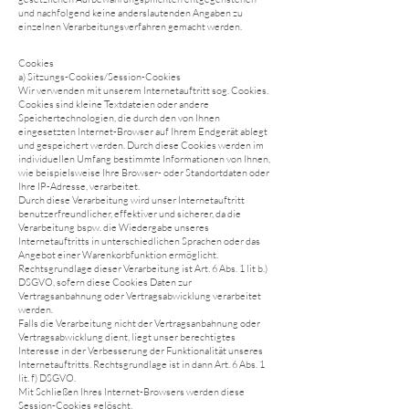
und nachfolgend keine anderslautenden Angaben zu
einzelnen Verarbeitungsverfahren gemacht werden.
Cookies
a) Sitzungs-Cookies/Session-Cookies
Wir verwenden mit unserem Internetauftritt sog. Cookies.
Cookies sind kleine Textdateien oder andere
Speichertechnologien, die durch den von Ihnen
eingesetzten Internet-Browser auf Ihrem Endgerät ablegt
und gespeichert werden. Durch diese Cookies werden im
individuellen Umfang bestimmte Informationen von Ihnen,
wie beispielsweise Ihre Browser- oder Standortdaten oder
Ihre IP-Adresse, verarbeitet.
Durch diese Verarbeitung wird unser Internetauftritt
benutzerfreundlicher, effektiver und sicherer, da die
Verarbeitung bspw. die Wiedergabe unseres
Internetauftritts in unterschiedlichen Sprachen oder das
Angebot einer Warenkorbfunktion ermöglicht.
Rechtsgrundlage dieser Verarbeitung ist Art. 6 Abs. 1 lit b.)
DSGVO, sofern diese Cookies Daten zur
Vertragsanbahnung oder Vertragsabwicklung verarbeitet
werden.
Falls die Verarbeitung nicht der Vertragsanbahnung oder
Vertragsabwicklung dient, liegt unser berechtigtes
Interesse in der Verbesserung der Funktionalität unseres
Internetauftritts. Rechtsgrundlage ist in dann Art. 6 Abs. 1
lit. f) DSGVO.
Mit Schließen Ihres Internet-Browsers werden diese
Session-Cookies gelöscht.