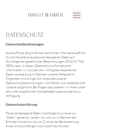
BIRGIT
NAIMER
DATENSCHUTZ
Datenschutzbestimmungen
Austria Photo, Birgit Naimer kommt der Informationspflicht
für die Verarbeitung personenbezogener Daten auf
Grundlage der gesetzlichen Bestimmungen (DSGVO, TKG
2003). nach. In diesen Datenschutzinformationen
informieren wir Sie über die wichtigsten Aspekte der
Datenverarbeitung im Rahmen unserer Website.Im
Folgenden sind einige Schwerpunkte unserer
Datenschutzbestimmungen in einfacher und verständlicher
Sprache aufgeführt. Bei Fragen dazu stehen wir Ihnen unter
den unten angeführten Kontaktdaten jederzeit gerne zu
Verfügung.
Datenschutzerklärung
Personenbezogene Daten (nachfolgend zumeist nur
„Daten“ genannt) werden von uns nur im Rahmen der
Erforderlichkeit sowie zum Zwecke der Bereitstellung
eines funktionsfähigen und nutzerfreundlichen