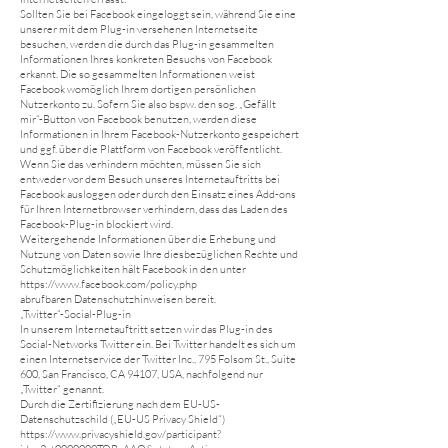
Sollten Sie bei Facebook eingeloggt sein, während Sie eine
unserer mit dem Plug-in versehenen Internetseite
besuchen, werden die durch das Plug-in gesammelten
Informationen Ihres konkreten Besuchs von Facebook
erkannt. Die so gesammelten Informationen weist
Facebook womöglich Ihrem dortigen persönlichen
Nutzerkonto zu. Sofern Sie also bspw. den sog. „Gefällt
mir“-Button von Facebook benutzen, werden diese
Informationen in Ihrem Facebook-Nutzerkonto gespeichert
und ggf. über die Plattform von Facebook veröffentlicht.
Wenn Sie das verhindern möchten, müssen Sie sich
entweder vor dem Besuch unseres Internetauftritts bei
Facebook ausloggen oder durch den Einsatz eines Add-ons
für Ihren Internetbrowser verhindern, dass das Laden des
Facebook-Plug-in blockiert wird.
Weitergehende Informationen über die Erhebung und
Nutzung von Daten sowie Ihre diesbezüglichen Rechte und
Schutzmöglichkeiten hält Facebook in den unter
https://www.facebook.com/policy.php
abrufbaren Datenschutzhinweisen bereit.
„Twitter“-Social-Plug-in
In unserem Internetauftritt setzen wir das Plug-in des
Social-Networks Twitter ein. Bei Twitter handelt es sich um
einen Internetservice der Twitter Inc., 795 Folsom St., Suite
600, San Francisco, CA 94107, USA, nachfolgend nur
„Twitter“ genannt.
Durch die Zertifizierung nach dem EU-US-
Datenschutzschild („EU-US Privacy Shield“)
https://www.privacyshield.gov/participant?