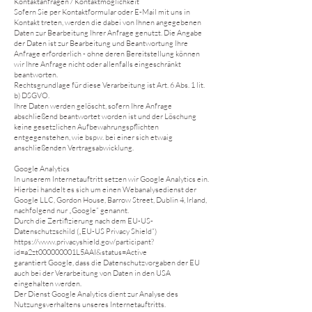
Kontaktanfragen / Kontaktmöglichkeit
Sofern Sie per Kontaktformular oder E-Mail mit uns in
Kontakt treten, werden die dabei von Ihnen angegebenen
Daten zur Bearbeitung Ihrer Anfrage genutzt. Die Angabe
der Daten ist zur Bearbeitung und Beantwortung Ihre
Anfrage erforderlich - ohne deren Bereitstellung können
wir Ihre Anfrage nicht oder allenfalls eingeschränkt
beantworten.
Rechtsgrundlage für diese Verarbeitung ist Art. 6 Abs. 1 lit.
b) DSGVO.
Ihre Daten werden gelöscht, sofern Ihre Anfrage
abschließend beantwortet worden ist und der Löschung
keine gesetzlichen Aufbewahrungspflichten
entgegenstehen, wie bspw. bei einer sich etwaig
anschließenden Vertragsabwicklung.
Google Analytics
In unserem Internetauftritt setzen wir Google Analytics ein.
Hierbei handelt es sich um einen Webanalysedienst der
Google LLC, Gordon House, Barrow Street, Dublin 4, Irland,
nachfolgend nur „Google“ genannt.
Durch die Zertifizierung nach dem EU-US-
Datenschutzschild („EU-US Privacy Shield“)
https://www.privacyshield.gov/participant?
id=a2zt000000001L5AAI&status=Active
garantiert Google, dass die Datenschutzvorgaben der EU
auch bei der Verarbeitung von Daten in den USA
eingehalten werden.
Der Dienst Google Analytics dient zur Analyse des
Nutzungsverhaltens unseres Internetauftritts.