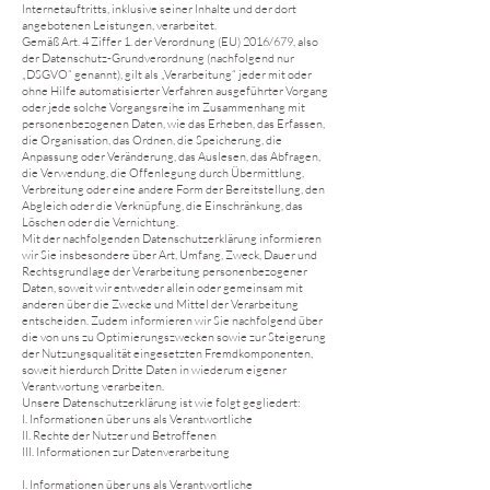
Internetauftritts, inklusive seiner Inhalte und der dort
angebotenen Leistungen, verarbeitet.
Gemäß Art. 4 Ziffer 1. der Verordnung (EU) 2016/679, also
der Datenschutz-Grundverordnung (nachfolgend nur
„DSGVO“ genannt), gilt als „Verarbeitung“ jeder mit oder
ohne Hilfe automatisierter Verfahren ausgeführter Vorgang
oder jede solche Vorgangsreihe im Zusammenhang mit
personenbezogenen Daten, wie das Erheben, das Erfassen,
die Organisation, das Ordnen, die Speicherung, die
Anpassung oder Veränderung, das Auslesen, das Abfragen,
die Verwendung, die Offenlegung durch Übermittlung,
Verbreitung oder eine andere Form der Bereitstellung, den
Abgleich oder die Verknüpfung, die Einschränkung, das
Löschen oder die Vernichtung.
Mit der nachfolgenden Datenschutzerklärung informieren
wir Sie insbesondere über Art, Umfang, Zweck, Dauer und
Rechtsgrundlage der Verarbeitung personenbezogener
Daten, soweit wir entweder allein oder gemeinsam mit
anderen über die Zwecke und Mittel der Verarbeitung
entscheiden. Zudem informieren wir Sie nachfolgend über
die von uns zu Optimierungszwecken sowie zur Steigerung
der Nutzungsqualität eingesetzten Fremdkomponenten,
soweit hierdurch Dritte Daten in wiederum eigener
Verantwortung verarbeiten.
Unsere Datenschutzerklärung ist wie folgt gegliedert:
I. Informationen über uns als Verantwortliche
II. Rechte der Nutzer und Betroffenen
III. Informationen zur Datenverarbeitung
I. Informationen über uns als Verantwortliche