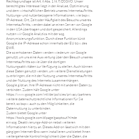
Rechtsgrundlage ist Art. 6 Abs. 1 lit. f) DSGVO. Unser
berechtigtes Interesse liegt in der Analyse, Optimierung
und dem wirtschaftlichen Betrieb unseres Internetauftritts.
Nutzungs- und nutzerbezogene Informationen, wie bspw.
IP-Adresse, Ort, Zeit oder Häufigkeit des Besuchs unseres
Internetauftritts, werden dabei an einen Server von Google
in den USA übertragen und dort gespeichert. Allerdings
nutzen wir Google Analytics mit der sog.
Anonymisierungsfunktion. Durch diese Funktion kürzt
Google die IP-Adresse schon innerhalb der EU bzw. des
EWR.
Die so erhobenen Daten werden wiederum von Google
genutzt, um uns eine Auswertung über den Besuch unseres
Internetauftritts sowie über die dortigen
Nutzungsaktivitäten zur Verfügung zu stellen. Auch können
diese Daten genutzt werden, um weitere Dienstleistungen
zu erbringen, die mit der Nutzung unseres Internetauftritts
und der Nutzung des Internets zusammenhängen.
Google gibt an, Ihre IP-Adresse nicht mit anderen Daten zu
verbinden. Zudem hält Google unter
https://www.google.com/intl/de/policies/privacy/partners
weitere datenschutzrechtliche Informationen für Sie
bereit, so bspw. auch zu den Möglichkeiten, die
Datennutzung zu unterbinden.
Zudem bietet Google unter
https://tools.google.com/dlpage/gaoptout?hl=de
ein sog. Deaktivierungs-Add-on nebst weiteren
Informationen hierzu an. Dieses Add-on lässt sich mit den
gängigen Internet-Browsern installieren und bietet Ihnen
weitergehende Kontrollmöglichkeit über die Daten, die