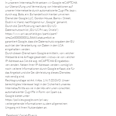
In unserem Internetauftritt setzen wir Google reCAPTCHA
zur Überprüfung und Vermeidung von Interaktionen auf
unserer Internetseite durch automatisierte Zugriffe, bspw.
durch sog. Bots, ein. Es handelt sich hierbei um einen
Dienst der Google LLC, Gordon House, Barrow Street,
Dublin 4, Irland, nachfolgend nur „Google“ genannt.
Durch die Zertifizierung nach dem EU-US-
Datenschutzschild („EU-US Privacy Shield“)
https://www.privacyshield.gov/participant?
id=a2zt000000001L5AAI&status=Active
garantiert Google, dass die Datenschutzvorgaben der EU
auch bei der Verarbeitung von Daten in den USA
eingehalten werden.
Durch diesen Dienst kann Google ermitteln, von welcher
Webseite eine Anfrage gesendet wird sowie von welcher
IP-Adresse aus Sie die sog. reCAPTCHA-Eingabebox
verwenden. Neben Ihrer IP-Adresse werden womöglich
noch weitere Informationen durch Google erfasst, die für
das Angebot und die Gewährleistung dieses Dienstes
notwendig sind.
Rechtsgrundlage ist Art. 6 Abs. 1 lit. f) DSGVO. Unser
berechtigtes Interesse liegt in der Sicherheit unseres
Internetauftritts sowie in der Abwehr unerwünschter,
automatisierter Zugriffe in Form von Spam o.ä..
Google bietet unter
https://policies.google.com/privacy
weitergehende Informationen zu dem allgemeinen
Umgang mit Ihren Nutzerdaten an.
„Facebook“-Social-Plug-in