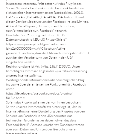
In unserem Internetauftritt setzen wir das Plug-in des
Social-Networks Facebook ein. Bei Facebook handelt es
sich um einen Internetservice der facebook Inc., 1601 S.
California Ave, Palo Alto, CA 94304, USA. In der EU wird
dieser Service wiederum von der Facebook Ireland Limited,
4 Grand Canal Square, Dublin 2, Irland, betrieben,
nachfolgend beide nur „Facebook“ genannt.
Durch die Zertifizierung nach dem EU-US-
Datenschutzschild („EU-US Privacy Shield“)
https://www.privacyshield.gov/participant?
id=a2zt0000000GnywAAC&status=Active
garantiert Facebook, dass die Datenschutzvorgaben der EU
auch bei der Verarbeitung von Daten in den USA
eingehalten werden.
Rechtsgrundlage ist Art. 6 Abs. 1 lit. f) DSGVO. Unser
berechtigtes Interesse liegt in der Qualitätsverbesserung
unseres Internetauftritts.
Weitergehende Informationen über die möglichen Plug-
ins sowie über deren jeweilige Funktionen hält Facebook
unter
https://developers.facebook.com/docs/plugins/
für Sie bereit.
Sofern das Plug-in auf einer der von Ihnen besuchten
Seiten unseres Internetauftritts hinterlegt ist, lädt Ihr
Internet-Browser eine Darstellung des Plug-ins von den
Servern von Facebook in den USA herunter. Aus
technischen Gründen ist es dabei notwendig, dass
Facebook Ihre IP-Adresse verarbeitet. Daneben werden
aber auch Datum und Uhrzeit des Besuchs unserer
Internetseiten erfasst.