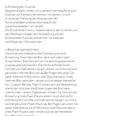
b) Drittanbieter-Cookies
Gegebenenfalls werden mit unserem Internetauftritt auch
Cookies von Partnerunternehmen, mit denen wir zum
Zwecke der Werbung, der Analyse oder der
Funktionalitäten unseres Internetauftritts
zusammenarbeiten, verwendet.
Die Einzelheiten hierzu, insbesondere zu den Zwecken und
den Rechtsgrundlagen der Verarbeitung solcher
Drittanbieter-Cookies, entnehmen Sie bitte den
nachfolgenden Informationen.
c) Beseitigungsmöglichkeit
Sie können die Installation der Cookies durch eine
Einstellung Ihres Internet-Browsers verhindern oder
einschränken. Ebenfalls können Sie bereits gespeicherte
Cookies jederzeit löschen. Die hierfür erforderlichen
Schritte und Maßnahmen hängen jedoch von Ihrem konkret
genutzten Internet-Browser ab. Bei Fragen benutzen Sie
daher bitte die Hilfefunktion oder Dokumentation Ihres
Internet-Browsers oder wenden sich an dessen Hersteller
bzw. Support. Bei sog. Flash-Cookies kann die Verarbeitung
allerdings nicht über die Einstellungen des Browsers
unterbunden werden. Stattdessen müssen Sie insoweit die
Einstellung Ihres Flash-Players ändern. Auch die hierfür
erforderlichen Schritte und Maßnahmen hängen von Ihrem
konkret genutzten Flash-Player ab. Bei Fragen benutzen Sie
daher bitte ebenso die Hilfefunktion oder Dokumentation
Ihres Flash-Players oder wenden sich an den Hersteller
bzw. Benutzer-Support.